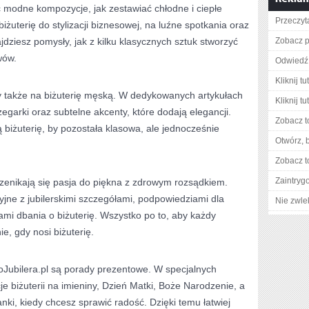
 modne kompozycje, jak zestawiać chłodne i ciepłe
Przeczyta
iżuterię do stylizacji biznesowej, na luźne spotkania oraz
dziesz pomysły, jak z kilku klasycznych sztuk stworzyć
Zobacz p
wów.
Odwiedź 
Kliknij tu
 także na biżuterię męską. W dedykowanych artykułach
Kliknij tu
garki oraz subtelne akcenty, które dodają elegancji.
Zobacz t
biżuterię, by pozostała klasowa, ale jednocześnie
Otwórz, 
Zobacz t
Zaintry
przenikają się pasja do piękna z zdrowym rozsądkiem.
acyjne z jubilerskimi szczegółami, podpowiedziami dla
Nie zwlek
mi dbania o biżuterię. Wszystko po to, aby każdy
e, gdy nosi biżuterię.
ubilera.pl są porady prezentowe. W specjalnych
je biżuterii na imieniny, Dzień Matki, Boże Narodzenie, a
nki, kiedy chcesz sprawić radość. Dzięki temu łatwiej