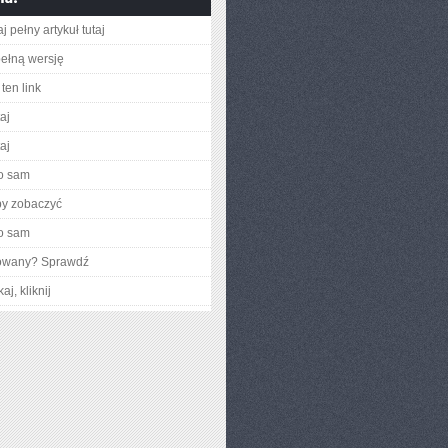
j pełny artykuł tutaj
ełną wersję
ten link
taj
taj
o sam
by zobaczyć
o sam
gowany? Sprawdź
aj, kliknij