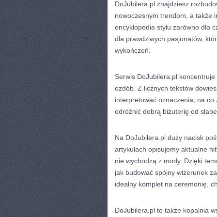
DoJubilera.pl znajdziesz rozbudo
nowoczesnym trendom, a także ins
encyklopedia stylu zarówno dla cz
dla prawdziwych pasjonatów, któr
wykończeń.
Serwis DoJubilera.pl koncentruj
ozdób. Z licznych tekstów dowies
interpretować oznaczenia, na co
odróżnić dobrą biżuterię od słabe
Na DoJubilera.pl duży nacisk p
artykułach opisujemy aktualne hit
nie wychodzą z mody. Dzięki temu
jak budować spójny wizerunek z
idealny komplet na ceremonię, ch
DoJubilera.pl to także kopalnia 