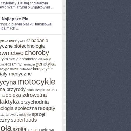
 czytelnicy! Dzisiaj chciałabym ​
awić ⁢Wam artykuł⁢ o wyjątkowym ...
 Najlepsze Pla
zysz o białym piasku, turkusowej⁣
 palmach ...
badania
asertywność
apteka
yczne
biotechnologia
choroby
ownictwo
styka
e-commerce
dieta
edukacja
genetyka
egzaminy
zna
farmacja
korepetycje
acyjne
hotele butikowe
iały medyczne
motocykle
ycyna
na przyrody
opieka
odchudzanie
opieka zdrowotna
zna
ilaktyka
przychodnia
recepty
ologia społeczna
sprzęt
tacja
rowery miejskie
superfoods
czny
oła
szpital
sztuka cyfrowa