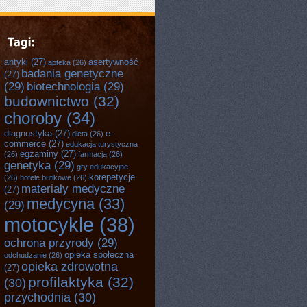
antyki
(27)
asertywność
apteka
(26)
badania genetyczne
(27)
(29)
biotechnologia
(29)
budownictwo
(32)
choroby
(34)
diagnostyka
(27)
e-
dieta
(26)
commerce
(27)
edukacja turystyczna
egzaminy
(27)
(26)
farmacja
(26)
genetyka
(29)
gry edukacyjne
korepetycje
(26)
hotele butikowe
(26)
materiały medyczne
(27)
medycyna
(33)
(29)
motocykle
(38)
ochrona przyrody
(29)
opieka społeczna
odchudzanie
(26)
opieka zdrowotna
(27)
profilaktyka
(32)
(30)
przychodnia
(30)