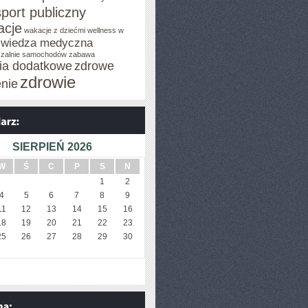
sport publiczny
cje
wakacje z dziećmi
wellness w
wiedza medyczna
zalnie samochodów
zabawa
cia dodatkowe
zdrowe
zdrowie
enie
SIERPIEŃ 2026
W
Ś
C
P
S
N
1
2
4
5
6
7
8
9
11
12
13
14
15
16
18
19
20
21
22
23
25
26
27
28
29
30