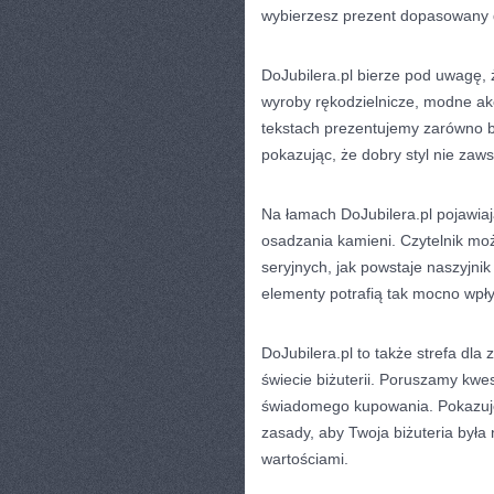
wybierzesz prezent dopasowany d
DoJubilera.pl bierze pod uwagę, że
wyroby rękodzielnicze, modne akc
tekstach prezentujemy zarówno bi
pokazując, że dobry styl nie zaw
Na łamach DoJubilera.pl pojawia
osadzania kamieni. Czytelnik mo
seryjnych, jak powstaje naszyjnik
elementy potrafią tak mocno wpł
DoJubilera.pl to także strefa d
świecie biżuterii. Poruszamy kwe
świadomego kupowania. Pokazujem
zasady, aby Twoja biżuteria była 
wartościami.