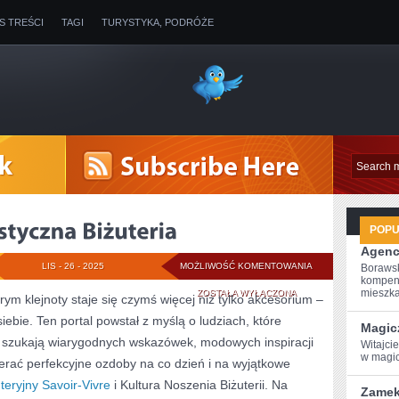
IS TREŚCI
TAGI
TURYSTYKA, PODRÓŻE
POP
Agenc
PORADY
LIS - 26 - 2025
MOŻLIWOŚĆ KOMENTOWANIA
Borawsk
kompen
I
mieszkan
ZOSTAŁA WYŁĄCZONA
órym klejnoty staje się czymś więcej niż tylko akcesorium –
ebie. Ten portal powstał z myślą o ludziach, które
MINIMALISTYCZNA
Magic
 i szukają wiarygodnych wskazówek, modowych inspiracji
Witajci
BIŻUTERIA
w⁣ magi
ierać perfekcyjne ozdoby na co dzień i na wyjątkowe
teryjny Savoir-Vivre
i Kultura Noszenia Biżuterii. Na
Zamek