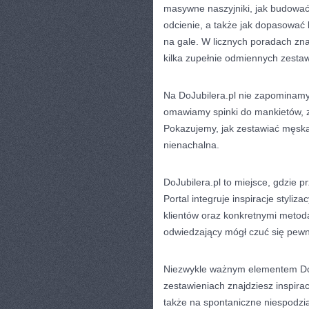
masywne naszyjniki, jak budować
odcienie, a także jak dopasować b
na gale. W licznych poradach znaj
kilka zupełnie odmiennych zesta
Na DoJubilera.pl nie zapominamy
omawiamy spinki do mankietów, ze
Pokazujemy, jak zestawiać męską 
nienachalna.
DoJubilera.pl to miejsce, gdzie 
Portal integruje inspiracje styliz
klientów oraz konkretnymi metoda
odwiedzający mógł czuć się pewni
Niezwykle ważnym elementem DoJ
zestawieniach znajdziesz inspirac
także na spontaniczne niespodzia