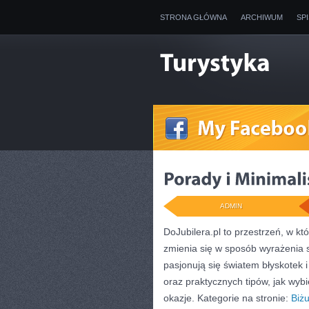
STRONA GŁÓWNA
ARCHIWUM
SP
ADMIN
DoJubilera.pl to przestrzeń, w kt
zmienia się w sposób wyrażenia si
pasjonują się światem błyskotek
oraz praktycznych tipów, jak wyb
okazje. Kategorie na stronie:
Biżu