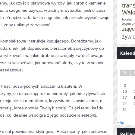
amy, jak czyścić platynowe wyroby, jak chronić kamienie
tran
ać, a czego nie używać w żadnym wypadku, jeśli chcesz,
Waka
ata. Znajdziesz tu także sugestie, jak przechowywać swoje
hotelach
wypożyc
iki, żeby uniknąć zarysowań.
zaję
żywi
 kompleksowe instrukcje kupującego. Doradzamy, jak
 podarunek, jak dopasować pierścionek zaręczynowy do
zweryfikować i na jakie drobne szczegóły zwrócić uwagę,
esz tu wskazówki, jak porównać oferty, czy to w salonie
przedażowej.
P
3
 treści poświęconych znaczeniu biżuterii. W
10
zymy, co oznaczają różne minerały, jak odczytywać ich
17
ia kryją się za medalikami, krzyżykami i zawieszkami, a
24
uterię, która opowie Twoją historię. Dzięki temu każdy
31
, co idealnie współgra z jego poczuciem estetyki.
« lip
y dział poświęcona stylingowi. Pokazujemy, jak zestawiać