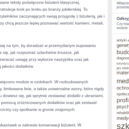
wane teksty poświęcone biżuterii klasycznej,
Witajcie
przedst
trukcje krok po kroku po branży jubilerskiej. To
ytelników zaczynających swoją przygodę z biżuterią, jak i
Odkryj
zy chcą jeszcze lepiej poznawać wartość kamieni, metali,
Czy mar
wodzie i
antyki
genet
e się na tym, by doradzać w przemyślanym kupowaniu
bud
z się, jak rozpoznać szlachetne kruszce, jak
diagno
 zwracać uwagę przy wyborze naszyjnika oraz jak
turystyc
j jakości dodatków.
gry eduk
mater
med
oświęcono modzie w ozdobach. W rozbudowanych
ochro
y, limitowane linie, a także uniwersalne wzory, które nigdy
społec
 dowiesz się, jak sprytnie zestawiać dodatki z ubraniami,
prof
a pomocą zróżnicowanych dodatków oraz jak zestawić
psych
rzciny czy spotkanie w gronie znajomych.
rehabili
medy
szk
wskazówek w zakresie konserwacji biżuterii. W