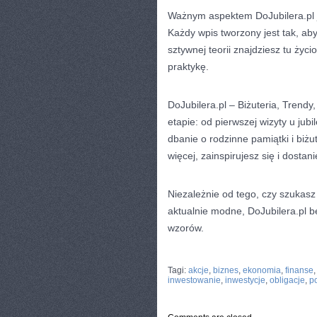
Ważnym aspektem DoJubilera.pl je
Każdy wpis tworzony jest tak, ab
sztywnej teorii znajdziesz tu życ
praktykę.
DoJubilera.pl – Biżuteria, Trendy
etapie: od pierwszej wizyty u ju
dbanie o rodzinne pamiątki i biżu
więcej, zainspirujesz się i dosta
Niezależnie od tego, czy szukasz
aktualnie modne, DoJubilera.pl bę
wzorów.
CATEGORIES:
TURYSTYKA, PODRÓŻE
Tagi:
akcje
,
biznes
,
ekonomia
,
finanse
inwestowanie
,
inwestycje
,
obligacje
,
po