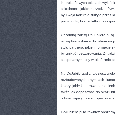
instruktażowych tekstach wyjaśni
szlachetne, jakich narzędzi używ
by Twoja kolekcja służyła przez l
pierścionki, bransoletki i naszyjn
Ogromną zaletą DoJubilera.pl są
rozsądnie wybierać biżuterię na
stylu partnera, jakie informacje 
by unikać rozczarowania. Znajdzi
stacjonarnym, czy w platformie s
Na DoJubilera.pl znajdziesz wiele
rozbudowanych artykułach tłumac
kolory, jakie kulturowe odniesien
także jak dopasować do okazji biż
odwiedzający może dopasować coś
DoJubilera.pl to również obszern