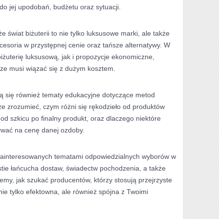
o jej upodobań, budżetu oraz sytuacji.
 świat biżuterii to nie tylko luksusowe marki, ale także
esoria w przystępnej cenie oraz tańsze alternatywy. W
żuterię luksusową, jak i propozycje ekonomiczne,
sze musi wiązać się z dużym kosztem.
ją się również tematy edukacyjne dotyczące metod
że zrozumieć, czym różni się rękodzieło od produktów
 od szkicu po finalny produkt, oraz dlaczego niektóre
ywać na cenę danej ozdoby.
la zainteresowanych tematami odpowiedzialnych wyborów w
stie łańcucha dostaw, świadectw pochodzenia, a także
y, jak szukać producentów, którzy stosują przejrzyste
nie tylko efektowna, ale również spójna z Twoimi