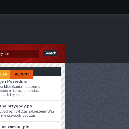
ULAR
RECENT
je i Pośrednic
a Mieszkania – obszerne
dium o nieruchomościach,
iach i rynku ...
zne przygody po
e, podróżnicy! Dziś zabierzemy Was
czne​ przygody podczas ...
 na zamku: pię