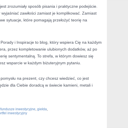
st zrozumiały sposób pisania i praktyczne podejście.
y wyjaśniać zawiłości zamiast je komplikować. Zamiast
iowe sytuacje, które pomagają przełożyć teorię na
, Porady i Inspiracje to blog, który wspiera Cię na każdym
bilera, przez kompletowanie ulubionych dodatków, aż po
terię sentymentalną. To strefa, w którym dowiesz się
niesz wsparcie w każdym biżuteryjnym pytaniu.
 pomysłu na prezent, czy chcesz wiedzieć, co jest
dzie dla Ciebie doradcą w świecie kamieni, metali i
,
fundusze inwestycyjne
,
giełda
,
rtfel inwestycyjny