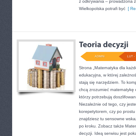
z odkrywania – prowadzona z
Wielkopolska potrafi być
[ Re
ADMIN
LUT - 
Strona „Matematyka dla każde
edukacyjna, w której zależnoś
stają się narzędziem. To kom
chcą zrozumieć matematykę o
którzy potrzebują doszlifowa
Niezależnie od tego, czy jes
korepetytorem, czy po prostu
znajdziesz tu sensowne wska
po kroku. Zobacz także Matem
decyzji. Ideą serwisu jest pok