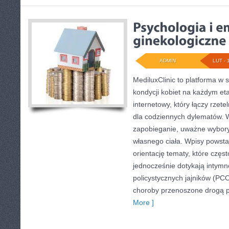
ADMIN
LUT - 
MediluxClinic to platforma w 
kondycji kobiet na każdym eta
internetowy, który łączy rzet
dla codziennych dylematów. W 
zapobieganie, uważne wybory
własnego ciała. Wpisy powstaj
orientację tematy, które częs
jednocześnie dotykają intymn
policystycznych jajników (PCO
choroby przenoszone drogą p
More ]