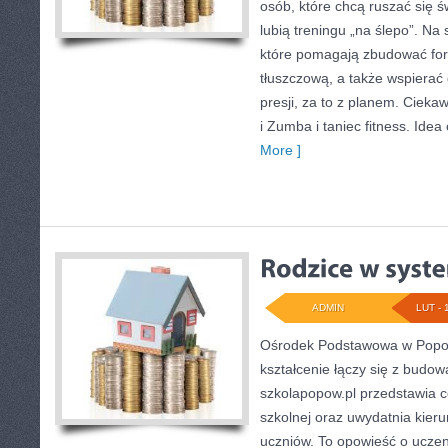
osób, które chcą ruszać się 
lubią treningu „na ślepo”. Na s
które pomagają zbudować fo
tłuszczową, a także wspiera
presji, za to z planem. Cieka
i Zumba i taniec fitness. Idea 
More ]
ADMIN
LUT - 
Ośrodek Podstawowa w Popowi
kształcenie łączy się z budo
szkolapopow.pl przedstawia 
szkolnej oraz uwydatnia kieru
uczniów. To opowieść o uczen