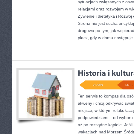
sytuacjach związanych z oswa
relacjami oraz rozwojem w w
Żywienie i dietetyka i Rozwój
Strona nie jest suchą encykl
drogowa po tym, jak wspierać 
płacz, gdy w domu następuje
ADMIN
LUT - 
Ten serwis to kompas dla osó
akweny i chcą odkrywać świat
miejsce, w którym relaks łącz
podpowiedziami – od wyboru 
aż po rozsądne kąpiele. Jeśl
wakacjach nad Morzem Śródz