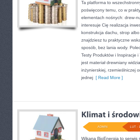
Ta platforma to wszechstron
poświęcony temu, co w prakty
elementach nośnych: drew-nu
interesuje Cię realizacja inwe
konstrukcja dachu, strop alb
znajdziesz tu praktyczne ws
sposób, bez lania wody. Pole
Testy Produktów i Inspiracje 
jest materiał drewniany widzi
inżynierskiej, rzemieślniczej 
jednej
[ Read More ]
ADMIN
LUT - 
Wikana BioEnergia to serwis 