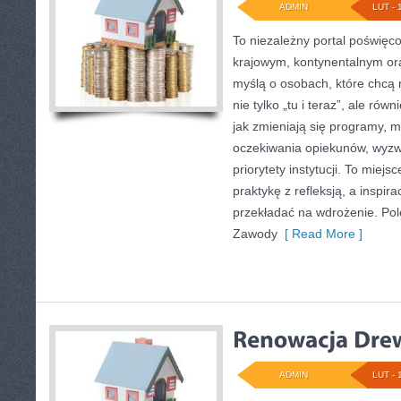
ADMIN
LUT - 
To niezależny portal poświęco
krajowym, kontynentalnym or
myślą o osobach, które chcą r
nie tylko „tu i teraz”, ale rów
jak zmieniają się programy, m
oczekiwania opiekunów, wyzw
priorytety instytucji. To miejs
praktykę z refleksją, a inspir
przekładać na wdrożenie. Po
Zawody
[ Read More ]
ADMIN
LUT - 