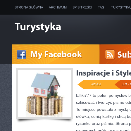
STRONA GŁÓWNA
ARCHIWUM
SPIS TREŚCI
TAGI
TURYSTYKA
ADMIN
LUT - 
Elfiki777 to pełen pomysłów b
szkicować i tworzyć pismo o
To miejsce powstało z myślą o
ołówka, cenią kartkę i chcą 
rysunku oraz piśmie. Strona p
pierwszych prób, przez regul