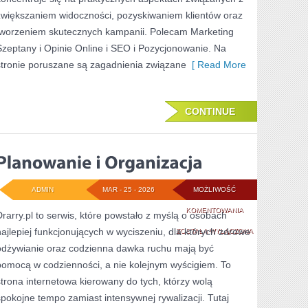
zwiększaniem widoczności, pozyskiwaniem klientów oraz
tworzeniem skutecznych kampanii. Polecam Marketing
Szeptany i Opinie Online i SEO i Pozycjonowanie. Na
stronie poruszane są zagadnienia związane
[ Read More
CONTINUE
ADMIN
MAR - 25 - 2026
MOŻLIWOŚĆ
PLANOWANIE
KOMENTOWANIA
Drarry.pl to serwis, które powstało z myślą o osobach
najlepiej funkcjonujących w wyciszeniu, dla których zdrowe
I
ZOSTAŁA WYŁĄCZONA
odżywianie oraz codzienna dawka ruchu mają być
ORGANIZACJA
pomocą w codzienności, a nie kolejnym wyścigiem. To
strona internetowa kierowany do tych, którzy wolą
spokojne tempo zamiast intensywnej rywalizacji. Tutaj