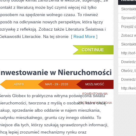
strony buduje klimat zanurzenia w lekturze, sugerując, że
kontakt z literaturą może być czymś więcej niż tylko
Skontakt
sposobem na spędzenie wolnego czasu. To również
Sprawdź
sposób na odkrywanie nowych perspektyw, która łączy
Przejdź d
rozrywkę z refleksją. Zobacz także Literatura Światowa i
Zobacz w
Ciekawostki Literackie. Na tej stronie
[ Read More ]
Skontakt
CONTINUE
http://so
Dowiedz 
Otwórz, 
Dowiedz 
ADMIN
MAR - 29 - 2026
MOŻLIWOŚĆ
http://k
INWESTOWANIE
KOMENTOWANIA
Serwis Globex to praktyczna witryna poświęcona światu
nieruchomości, tworzona z myślą o osobach, które chcą
W
ZOSTAŁA WYŁĄCZONA
zakup, sprzedanie albo oddanie w najem mieszkania,
NIERUCHOMOŚCI
budynku mieszkalnego, gruntu czy innego obiektu. To
miejsce dla tych, którzy szukają sprawdzonych informacji,
chcą lepiej zrozumieć mechanizmy rynku oraz