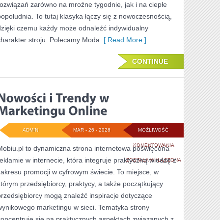
rozwiązań zarówno na mroźne tygodnie, jak i na ciepłe
popołudnia. To tutaj klasyka łączy się z nowoczesnością,
dzięki czemu każdy może odnaleźć indywidualny
charakter stroju. Polecamy Moda
[ Read More ]
CONTINUE
ADMIN
MAR - 26 - 2026
MOŻLIWOŚĆ
NOWOŚCI
KOMENTOWANIA
Mobiu.pl to dynamiczna strona internetowa poświęcona
reklamie w internecie, która integruje praktyczną wiedzę z
I
ZOSTAŁA WYŁĄCZONA
zakresu promocji w cyfrowym świecie. To miejsce, w
TRENDY
którym przedsiębiorcy, praktycy, a także początkujący
W
przedsiębiorcy mogą znaleźć inspiracje dotyczące
MARKETINGU
wynikowego marketingu w sieci. Tematyka strony
koncentruje się na praktycznych aspektach związanych z
ONLINE