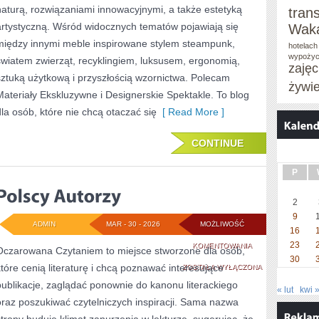
naturą, rozwiązaniami innowacyjnymi, a także estetyką
tran
artystyczną. Wśród widocznych tematów pojawiają się
Waka
między innymi meble inspirowane stylem steampunk,
hotelach
wypożyc
światem zwierząt, recyklingiem, luksusem, ergonomią,
zaję
sztuką użytkową i przyszłością wzornictwa. Polecam
żywi
Materiały Ekskluzywne i Designerskie Spektakle. To blog
dla osób, które nie chcą otaczać się
[ Read More ]
CONTINUE
P
2
9
ADMIN
MAR - 30 - 2026
MOŻLIWOŚĆ
16
23
POLSCY
KOMENTOWANIA
Oczarowana Czytaniem to miejsce stworzone dla osób,
30
które cenią literaturę i chcą poznawać interesujące
AUTORZY
ZOSTAŁA WYŁĄCZONA
publikacje, zaglądać ponownie do kanonu literackiego
« lut
kwi 
oraz poszukiwać czytelniczych inspiracji. Sama nazwa