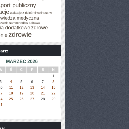
sport publiczny
cje
wakacje z dziećmi
wellness w
wiedza medyczna
zalnie samochodów
zabawa
cia dodatkowe
zdrowe
zdrowie
enie
MARZEC 2026
W
Ś
C
P
S
N
1
3
4
5
6
7
8
10
11
12
13
14
15
17
18
19
20
21
22
24
25
26
27
28
29
31
»