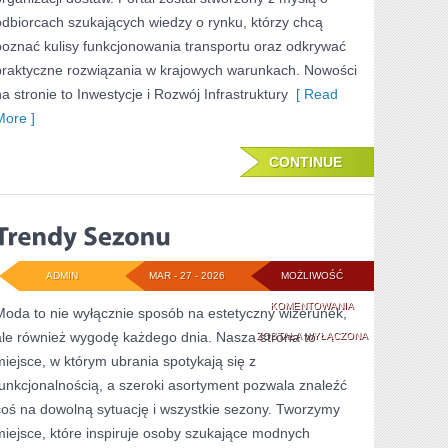
odbiorcach szukających wiedzy o rynku, którzy chcą
poznać kulisy funkcjonowania transportu oraz odkrywać
praktyczne rozwiązania w krajowych warunkach. Nowości
na stronie to Inwestycje i Rozwój Infrastruktury
[ Read
More ]
CONTINUE
ADMIN
MAR - 27 - 2026
MOŻLIWOŚĆ
TRENDY
KOMENTOWANIA
Moda to nie wyłącznie sposób na estetyczny wizerunek,
ale również wygodę każdego dnia. Nasza strona to
SEZONU
ZOSTAŁA WYŁĄCZONA
miejsce, w którym ubrania spotykają się z
funkcjonalnością, a szeroki asortyment pozwala znaleźć
coś na dowolną sytuację i wszystkie sezony. Tworzymy
miejsce, które inspiruje osoby szukające modnych