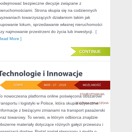
podejmować bezpieczne decyzje związane z
nieruchomościami. Strona skupia się na codziennych
wyzwaniach towarzyszących działaniom takim jak
kupowanie lokum, sprzedawanie własnej nieruchomości
czy najmowanie przestrzeni do życia lub inwestycji.
[
Read More ]
CONTINUE
ADMIN
MAR - 27 - 2026
MOŻLIWOŚĆ
TECHNOLOGIE
KOMENTOWANIA
To nowoczesna platforma online poświęcona obszarowi
transportu i logistyki w Polsce, która skupia użyteczne
I
ZOSTAŁA WYŁĄCZONA
informacje z bieżącymi zmianami na transport pasażerski
INNOWACJE
oraz towarowy. To serwis, w którym odbiorca znajdzie
obszerne materiały dotyczące różnych gałęzi przewozu i
organizacji dostaw. Portal został stworzony z myślą o