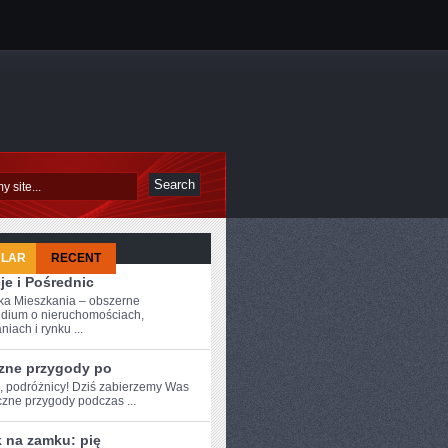
ULAR
RECENT
je i Pośrednic
a Mieszkania – obszerne
dium o nieruchomościach,
iach i rynku ...
zne przygody po
e, podróżnicy! Dziś zabierzemy Was
czne​ przygody podczas ...
 na zamku: pię