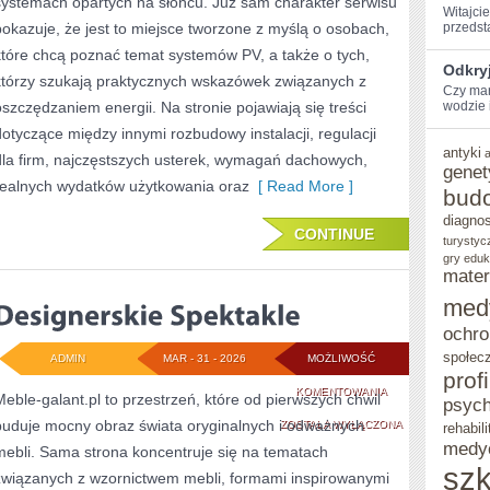
systemach opartych na słońcu. Już sam charakter serwisu
I
Witajcie
pokazuje, że jest to miejsce tworzone z myślą o osobach,
przedst
OPTYMALIZACJA
które chcą poznać temat systemów PV, a także o tych,
Odkryj
którzy szukają praktycznych wskazówek związanych z
Czy mar
oszczędzaniem energii. Na stronie pojawiają się treści
wodzie i
dotyczące między innymi rozbudowy instalacji, regulacji
antyki
dla firm, najczęstszych usterek, wymagań dachowych,
genet
realnych wydatków użytkowania oraz
[ Read More ]
bud
diagno
CONTINUE
turystyc
gry eduk
mater
med
ochro
społec
ADMIN
MAR - 31 - 2026
MOŻLIWOŚĆ
prof
DESIGNERSKIE
KOMENTOWANIA
Meble-galant.pl to przestrzeń, które od pierwszych chwil
psych
buduje mocny obraz świata oryginalnych i odważnych
SPEKTAKLE
ZOSTAŁA WYŁĄCZONA
rehabili
medy
mebli. Sama strona koncentruje się na tematach
szk
związanych z wzornictwem mebli, formami inspirowanymi