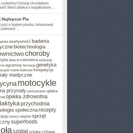
 czytelnicy! Dzisiaj chciałabym ​
awić ⁢Wam artykuł⁢ o wyjątkowym ...
 Najlepsze Pla
zysz o białym piasku, turkusowej⁣
 palmach ...
badania
asertywność
apteka
yczne
biotechnologia
choroby
ownictwo
styka
e-commerce
dieta
edukacja
genetyka
egzaminy
zna
farmacja
korepetycje
acyjne
hotele butikowe
iały medyczne
motocykle
ycyna
na przyrody
opieka
odchudzanie
opieka zdrowotna
zna
ilaktyka
przychodnia
recepty
ologia społeczna
sprzęt
tacja
rowery miejskie
superfoods
czny
oła
szpital
sztuka cyfrowa