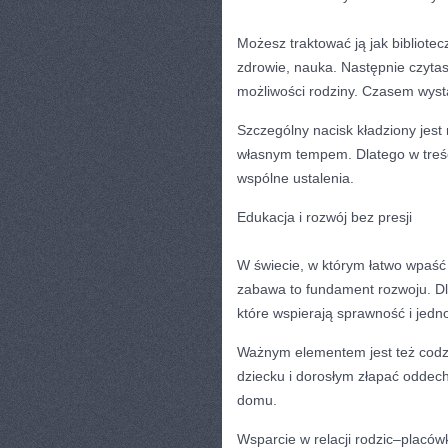
Możesz traktować ją jak bibliote
zdrowie, nauka. Następnie czytas
możliwości rodziny. Czasem wysta
Szczególny nacisk kładziony jest
własnym tempem. Dlatego w treśc
wspólne ustalenia.
Edukacja i rozwój bez presji
W świecie, w którym łatwo wpaść
zabawa to fundament rozwoju. Dl
które wspierają sprawność i jedn
Ważnym elementem jest też codzi
dziecku i dorosłym złapać oddech
domu.
Wsparcie w relacji rodzic–placów