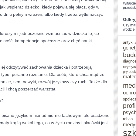
Witajcie
ak wspierać dziecko, kiedy pojawia się płacz, gdy w
przedst
 dniu pełnym wrażeń, albo kiedy trzeba wytłumaczyć
Odkryj
Czy mar
wodzie i
 dorosłym i jednocześnie wzmacniać w dziecku to, co
ielność, kompetencje społeczne oraz chęć nauki.
antyki
genet
bud
diagno
niej odczytywać zachowania dziecka i potrzebują
turystyc
gry eduk
 typu: poranne rozstanie. Dla osób, które chcą mądrze
mater
ranice, sen, nawyki, rozwój językowy czy ruch. Także dla
med
acji i chcą poszerzać warsztat.
ochro
społec
u?
prof
psych
ki pisane językiem nienadmiernie fachowym, ale osadzone
rehabili
ty krążą wokół tego, co w życiu rodziny i placówki jest
medy
szk