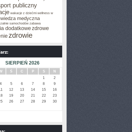
sport publiczny
cje
wakacje z dziećmi
wellness w
wiedza medyczna
zalnie samochodów
zabawa
cia dodatkowe
zdrowe
zdrowie
enie
SIERPIEŃ 2026
W
Ś
C
P
S
N
1
2
4
5
6
7
8
9
11
12
13
14
15
16
18
19
20
21
22
23
25
26
27
28
29
30