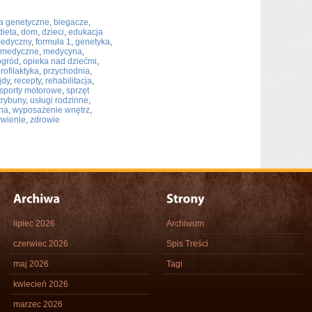
a genetyczne
,
biegacze
,
dieta
,
dom
,
dzieci
,
edukacja
medyczny
,
formuła 1
,
genetyka
,
y medyczne
,
medycyna
,
ogród
,
opieka nad dziećmi
,
rofilaktyka
,
przychodnia
,
jdy
,
recepty
,
rehabilitacja
,
sporty motorowe
,
sprzęt
trybuny
,
usługi rodzinne
,
na
,
wyposażenie wnętrz
,
ywienie
,
zdrowie
lipiec 2026
Archiwum
czerwiec 2026
Spis Treści
maj 2026
Tagi
kwiecień 2026
marzec 2026