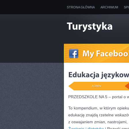
STRONA GŁÓWNA
ARCHIWUM
SP
ADMIN
PRZEDSZKOLE NA 5 – portal o w
To kompendium, w którym opieku
edukację znajdą rzetelne wskazów
z oswajaniem zmian, nastrojami,
Żywienie i dietetyka
i Rozwój emoc