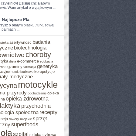
 czytelnicy! Dzisiaj chciałabym ​
awić ⁢Wam artykuł⁢ o wyjątkowym ...
 Najlepsze Pla
zysz o białym piasku, turkusowej⁣
 palmach ...
badania
asertywność
apteka
yczne
biotechnologia
choroby
ownictwo
styka
e-commerce
dieta
edukacja
genetyka
egzaminy
zna
farmacja
korepetycje
acyjne
hotele butikowe
iały medyczne
motocykle
ycyna
na przyrody
opieka
odchudzanie
opieka zdrowotna
zna
ilaktyka
przychodnia
recepty
ologia społeczna
sprzęt
tacja
rowery miejskie
superfoods
czny
oła
szpital
sztuka cyfrowa