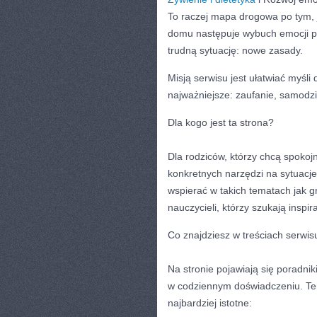
To raczej mapa drogowa po tym, j
domu następuje wybuch emocji po
trudną sytuację: nowe zasady.
Misją serwisu jest ułatwiać myśli
najważniejsze: zaufanie, samodz
Dla kogo jest ta strona?
Dla rodziców, którzy chcą spokoj
konkretnych narzędzi na sytuacje
wspierać w takich tematach jak g
nauczycieli, którzy szukają inspir
Co znajdziesz w treściach serwis
Na stronie pojawiają się poradni
w codziennym doświadczeniu. Tema
najbardziej istotne: