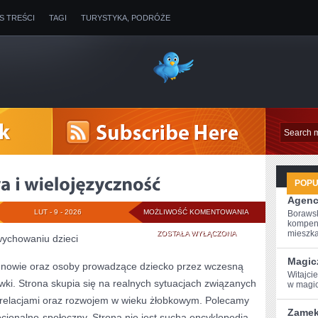
IS TREŚCI
TAGI
TURYSTYKA, PODRÓŻE
POP
Agenc
EDUKACJA
LUT - 9 - 2026
MOŻLIWOŚĆ KOMENTOWANIA
Borawsk
kompen
JĘZYKOWA
mieszkan
ZOSTAŁA WYŁĄCZONA
ychowaniu dzieci
I
Magic
nowie oraz osoby prowadzące dziecko przez wczesną
Witajci
WIELOJĘZYCZNOŚ
ki. Strona skupia się na realnych sytuacjach związanych
w⁣ magi
 relacjami oraz rozwojem w wieku żłobkowym. Polecamy
Zamek
jonalno-społeczny. Strona nie jest suchą encyklopedią.