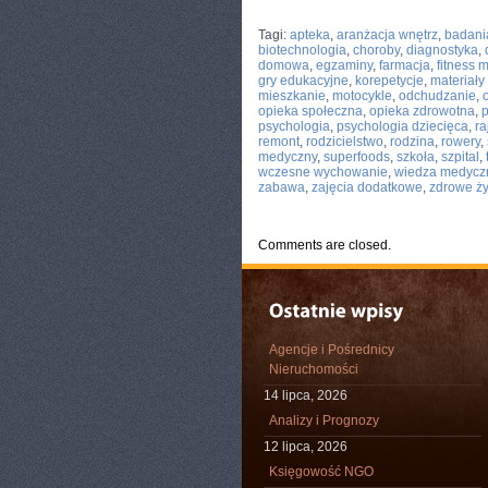
CATEGORIES:
TURYSTYKA, PODRÓŻE
Tagi:
apteka
,
aranżacja wnętrz
,
badani
biotechnologia
,
choroby
,
diagnostyka
,
domowa
,
egzaminy
,
farmacja
,
fitness 
gry edukacyjne
,
korepetycje
,
materiał
mieszkanie
,
motocykle
,
odchudzanie
,
opieka społeczna
,
opieka zdrowotna
,
p
psychologia
,
psychologia dziecięca
,
ra
remont
,
rodzicielstwo
,
rodzina
,
rowery
,
medyczny
,
superfoods
,
szkoła
,
szpital
,
wczesne wychowanie
,
wiedza medycz
zabawa
,
zajęcia dodatkowe
,
zdrowe ż
Comments are closed.
Agencje i Pośrednicy
Nieruchomości
14 lipca, 2026
Analizy i Prognozy
12 lipca, 2026
Księgowość NGO