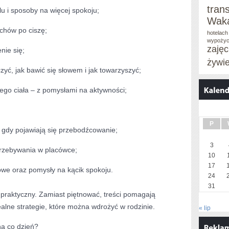
tran
u i sposoby na więcej spokoju;
Waka
chów po ciszę;
hotelach
wypożyc
zaję
nie się;
żywi
zyć, jak bawić się słowem i jak towarzyszyć;
łego ciała – z pomysłami na aktywności;
P
o, gdy pojawiają się przebodźcowanie;
3
przebywania w placówce;
10
17
we oraz pomysły na kącik spokoju.
24
31
ż praktyczny. Zamiast piętnować, treści pomagają
ealne strategie, które można wdrożyć w rodzinie.
« lip
na co dzień?