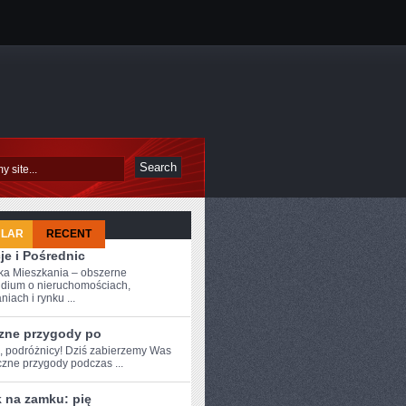
ULAR
RECENT
je i Pośrednic
a Mieszkania – obszerne
dium o nieruchomościach,
iach i rynku ...
zne przygody po
e, podróżnicy! Dziś zabierzemy Was
Ć
czne​ przygody podczas ...
 na zamku: pię