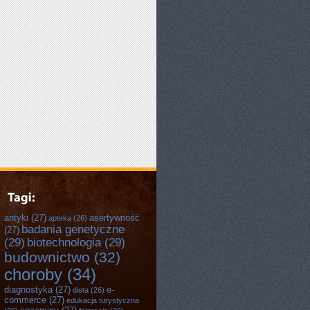
antyki
(27)
asertywność
apteka
(26)
badania genetyczne
(27)
(29)
biotechnologia
(29)
budownictwo
(32)
choroby
(34)
diagnostyka
(27)
e-
dieta
(26)
commerce
(27)
edukacja turystyczna