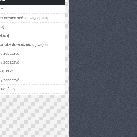
to
aby dowiedzieć się więcej tutaj
taj
ięcej
utaj, aby dowiedzieć się więcej
by zobaczyć
by zobaczyć
aj, kliknij
by zobaczyć
owe fakty