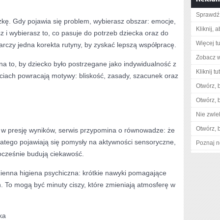
Sprawdź 
czkę. Gdy pojawia się problem, wybierasz obszar: emocje,
Kliknij, 
z i wybierasz to, co pasuje do potrzeb dziecka oraz do
Więcej tu
rczy jedna korekta rutyny, by zyskać lepszą współpracę.
Zobacz w
 na to, by dziecko było postrzegane jako indywidualność z
Kliknij t
iach powracają motywy: bliskość, zasady, szacunek oraz
Otwórz, 
Otwórz, 
Nie zwlek
Otwórz, 
 w presję wyników, serwis przypomina o równowadze: że
atego pojawiają się pomysły na aktywności sensoryczne,
Poznaj n
ocześnie budują ciekawość.
enna higiena psychiczna: krótkie nawyki pomagające
. To mogą być minuty ciszy, które zmieniają atmosferę w
ka