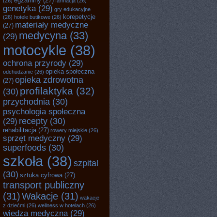
egzaminy
(27)
(26)
farmacja
(26)
genetyka
(29)
gry edukacyjne
korepetycje
(26)
hotele butikowe
(26)
materiały medyczne
(27)
medycyna
(33)
(29)
motocykle
(38)
ochrona przyrody
(29)
opieka społeczna
odchudzanie
(26)
opieka zdrowotna
(27)
profilaktyka
(32)
(30)
przychodnia
(30)
psychologia społeczna
recepty
(30)
(29)
rehabilitacja
(27)
rowery miejskie
(26)
sprzęt medyczny
(29)
superfoods
(30)
szkoła
(38)
szpital
(30)
sztuka cyfrowa
(27)
transport publiczny
(31)
Wakacje
(31)
wakacje
z dziećmi
(26)
wellness w hotelach
(26)
wiedza medyczna
(29)