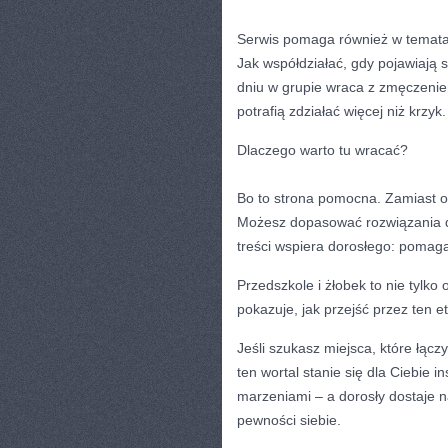
Serwis pomaga również w temat
Jak współdziałać, gdy pojawiają
dniu w grupie wraca z zmęczeniem
potrafią zdziałać więcej niż krzyk.
Dlaczego warto tu wracać?
Bo to strona pomocna. Zamiast ob
Możesz dopasować rozwiązania d
treści wspiera dorosłego: pomag
Przedszkole i żłobek to nie tylko 
pokazuje, jak przejść przez ten et
Jeśli szukasz miejsca, które łącz
ten wortal stanie się dla Ciebie i
marzeniami – a dorosły dostaje 
pewności siebie.