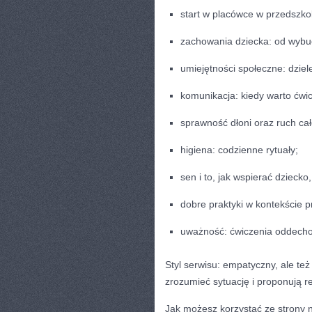
start w placówce w przedszkol
zachowania dziecka: od wybu
umiejętności społeczne: dziele
komunikacja: kiedy warto ćwic
sprawność dłoni oraz ruch ca
higiena: codzienne rytuały;
sen i to, jak wspierać dzieck
dobre praktyki w kontekście 
uważność: ćwiczenia oddecho
Styl serwisu: empatyczny, ale te
zrozumieć sytuację i proponują r
Jak możesz korzystać ze strony 