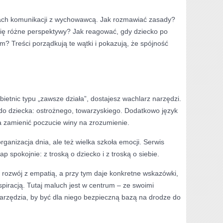
ach komunikacji z wychowawcą. Jak rozmawiać zasady?
 się różne perspektywy? Jak reagować, gdy dziecko po
? Treści porządkują te wątki i pokazują, że spójność
ietnic typu „zawsze działa”, dostajesz wachlarz narzędzi.
o dziecka: ostrożnego, towarzyskiego. Dodatkowo język
a zamienić poczucie winy na zrozumienie.
organizacja dnia, ale też wielka szkoła emocji. Serwis
ap spokojnie: z troską o dziecko i z troską o siebie.
y rozwój z empatią, a przy tym daje konkretne wskazówki,
nspiracją. Tutaj maluch jest w centrum – ze swoimi
narzędzia, by być dla niego bezpieczną bazą na drodze do