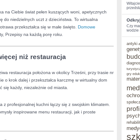
Witajcie
przedst
a na Ciebie świat pełen kuszących woni, apetycznych
się do niedzielnych uczt z dzieciństwa. To wirtualna
Odkryj
Czy mar
otrawa przekształca się w małe święto.
Domowe
wodzie i
ity, Przepisy na każdą porę roku.
antyki
genet
bud
ęcej niż restauracja
diagno
turystyc
a restauracja położona w okolicy Trześni, przy trasie nr
gry eduk
mater
ie o krok dalej i przekształca karczmę w wirtualny dom
med
ć się każdy, niezależnie od miasta.
ochro
społec
a z profesjonalnej kuchni łączy się z swojskim klimatem.
prof
mysły inspirowane menu restauracji, jak i proste
psych
rehabili
medy
szk