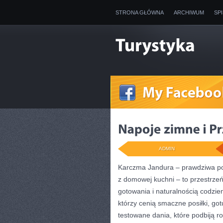
STRONA GŁÓWNA
ARCHIWUM
SP
ADMIN
Karczma Jandura – prawdziwa pol
z domowej kuchni – to przestrzeń
gotowania i naturalnością codzie
którzy cenią smaczne posiłki, go
testowane dania, które podbiją ro