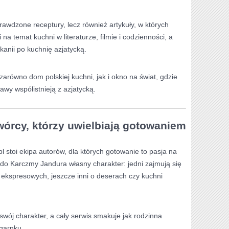
prawdzone receptury, lecz również artykuły, w których
na temat kuchni w literaturze, filmie i codzienności, a
anii po kuchnię azjatycką.
arówno dom polskiej kuchni, jak i okno na świat, gdzie
rawy współistnieją z azjatycką.
wórcy, którzy uwielbiają gotowaniem
l stoi ekipa autorów, dla których gotowanie to pasja na
i do Karczmy Jandura własny charakter: jedni zajmują się
 ekspresowych, jeszcze inni o deserach czy kuchni
swój charakter, a cały serwis smakuje jak rodzinna
garnku.