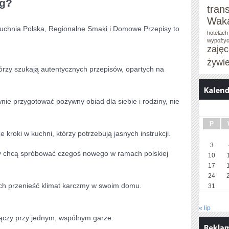
og?
tran
Waka
uchnia Polska, Regionalne Smaki i Domowe Przepisy to
hotelach
wypożyc
zaję
żywi
rzy szukają autentycznych przepisów, opartych na
nie przygotować pożywny obiad dla siebie i rodziny, nie
P
 kroki w kuchni, którzy potrzebują jasnych instrukcji.
3
y chcą spróbować czegoś nowego w ramach polskiej
10
17
24
ych przenieść klimat karczmy w swoim domu.
31
« lip
 łączy przy jednym, wspólnym garze.