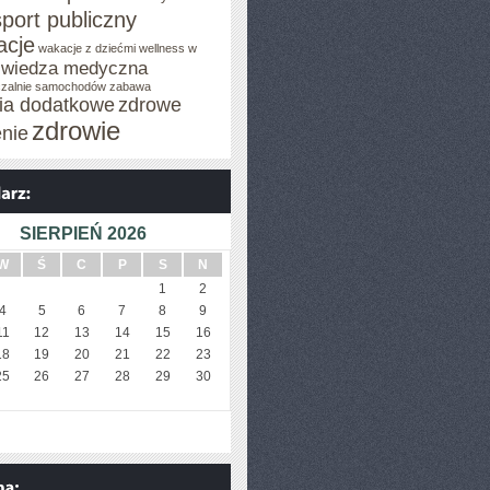
sport publiczny
cje
wakacje z dziećmi
wellness w
wiedza medyczna
zalnie samochodów
zabawa
cia dodatkowe
zdrowe
zdrowie
enie
SIERPIEŃ 2026
W
Ś
C
P
S
N
1
2
4
5
6
7
8
9
11
12
13
14
15
16
18
19
20
21
22
23
25
26
27
28
29
30