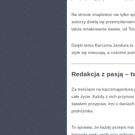
Na stronie znajdziesz nie tylko s
autorzy dzielą się przemyśleniami 
także smakowania świata, od Tosk
Dzięki temu Karczma Jandura to z
style się mieszają, a rodzime pot
Redakcja z pasją – t
Za treściami na karczmajandura.p
całe życie. Każdy z nich przynos
światem przypraw, inni o daniach
podróżnika.
To sprawia, że każdy przepis ma 
biesiada wielu osób przy jednym 