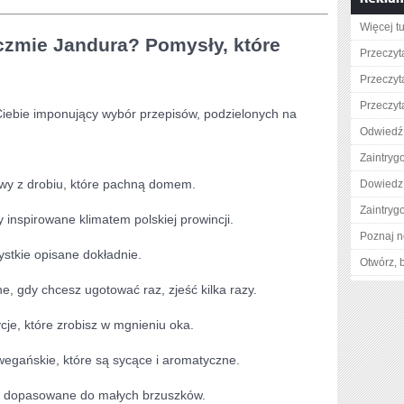
Więcej tu
czmie Jandura? Pomysły, które
Przeczyta
Przeczyta
Przeczyta
iebie imponujący wybór przepisów, podzielonych na
Odwiedź
Zaintry
awy z drobiu, które pachną domem.
Dowiedz 
Zaintry
 inspirowane klimatem polskiej prowincji.
Poznaj n
ystkie opisane dokładnie.
Otwórz, 
, gdy chcesz ugotować raz, zjeść kilka razy.
cje, które zrobisz w mgnieniu oka.
wegańskie, które są sycące i aromatyczne.
ne i dopasowane do małych brzuszków.