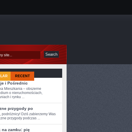
ULAR
RECENT
je i Pośrednic
a Mieszkania – obszerne
dium o nieruchomościach,
iach i rynku ...
zne przygody po
e, podróżnicy! Dziś zabierzemy Was
czne​ przygody podczas ...
 na zamku: pię