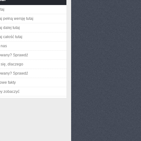
taj
j pełną wersję tutaj
j dalej tutaj
j całość tutaj
 nas
gowany? Sprawdź
się, dlaczego
gowany? Sprawdź
owe fakty
by zobaczyć