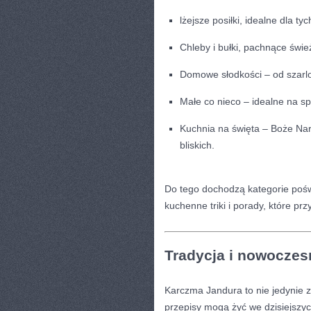
lżejsze posiłki, idealne dla t
Chleby i bułki, pachnące świe
Domowe słodkości – od szarlot
Małe co nieco – idealne na sp
Kuchnia na święta – Boże Naro
bliskich.
Do tego dochodzą kategorie poświ
kuchenne triki i porady, które pr
Tradycja i nowoczes
Karczma Jandura to nie jedynie zb
przepisy mogą żyć we dzisiejszyc