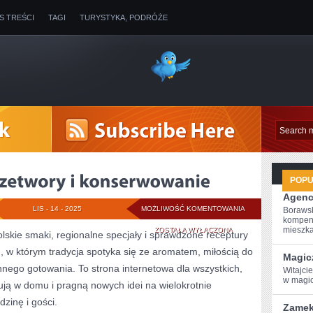
IS TREŚCI
TAGI
TURYSTYKA, PODRÓŻE
POP
Agenc
NAPOJE
LIS - 14 - 2025
MOŻLIWOŚĆ KOMENTOWANIA
Borawsk
kompen
ZIMNE
mieszkan
ZOSTAŁA WYŁĄCZONA
skie smaki, regionalne specjały i sprawdzone receptury
, w którym tradycja spotyka się ze aromatem, miłością do
I
Magic
nnego gotowania. To strona internetowa dla wszystkich,
Witajci
PRZETWORY
w⁣ magi
tują w domu i pragną nowych idei na wielokrotnie
I
dzinę i gości.
Zamek
KONSERWOWANIE