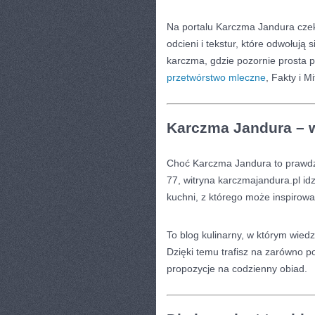
Na portalu Karczma Jandura czek
odcieni i tekstur, które odwołują 
karczma, gdzie pozornie prosta p
przetwórstwo mleczne
, Fakty i M
Karczma Jandura – wi
Choć Karczma Jandura to prawdziw
77, witryna karczmajandura.pl idz
kuchni, z którego może inspirowa
To blog kulinarny, w którym wiedz
Dzięki temu trafisz na zarówno po
propozycje na codzienny obiad.