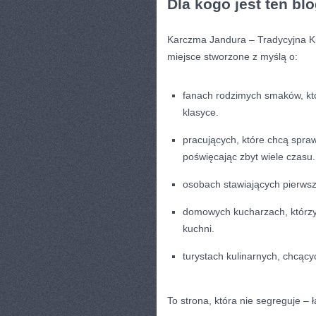
Dla kogo jest ten bl
Karczma Jandura – Tradycyjna K
miejsce stworzone z myślą o:
fanach rodzimych smaków, któ
klasyce.
pracujących, które chcą spraw
poświęcając zbyt wiele czasu.
osobach stawiających pierwsze
domowych kucharzach, którz
kuchni.
turystach kulinarnych, chcąc
To strona, która nie segreguje –