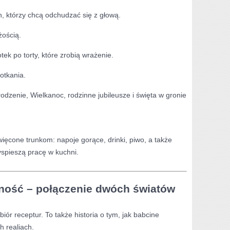
ych, którzy chcą odchudzać się z głową.
żością.
ek po torty, które zrobią wrażenie.
otkania.
dzenie, Wielkanoc, rodzinne jubileusze i święta w gronie
ęcone trunkom: napoje gorące, drinki, piwo, a także
zyspieszą pracę w kuchni.
ność – połączenie dwóch światów
iór receptur. To także historia o tym, jak babcine
h realiach.