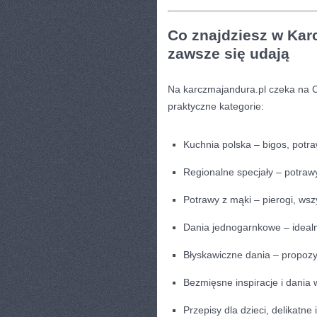
Co znajdziesz w Kar
zawsze się udają
Na karczmajandura.pl czeka na C
praktyczne kategorie:
Kuchnia polska – bigos, potr
Regionalne specjały – potrawy
Potrawy z mąki – pierogi, wsz
Dania jednogarnkowe – idealne
Błyskawiczne dania – propozy
Bezmięsne inspiracje i dania 
Przepisy dla dzieci, delikat