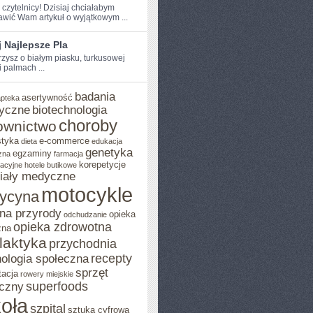
 czytelnicy! Dzisiaj chciałabym ​
awić ⁢Wam artykuł⁢ o wyjątkowym ...
 Najlepsze Pla
zysz o białym piasku, turkusowej⁣
 palmach ...
badania
asertywność
apteka
yczne
biotechnologia
choroby
ownictwo
styka
e-commerce
dieta
edukacja
genetyka
egzaminy
zna
farmacja
korepetycje
acyjne
hotele butikowe
iały medyczne
motocykle
ycyna
na przyrody
opieka
odchudzanie
opieka zdrowotna
zna
ilaktyka
przychodnia
recepty
ologia społeczna
sprzęt
tacja
rowery miejskie
superfoods
czny
oła
szpital
sztuka cyfrowa