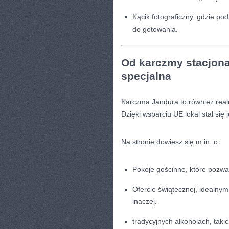
Kącik fotograficzny, gdzie pod
do gotowania.
Od karczmy stacjonar
specjalna
Karczma Jandura to również realn
Dzięki wsparciu UE lokal stał się 
Na stronie dowiesz się m.in. o:
Pokoje gościnne, które pozwa
Ofercie świątecznej, idealny
inaczej.
tradycyjnych alkoholach, tak