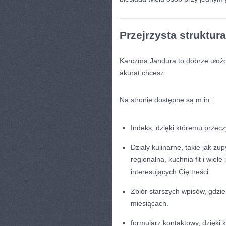
Przejrzysta struktura
Karczma Jandura to dobrze ułożon
akurat chcesz.
Na stronie dostępne są m.in.:
Indeks, dzięki któremu przecz
Działy kulinarne, takie jak zu
regionalna, kuchnia fit i wiele
interesujących Cię treści.
Zbiór starszych wpisów, gdzi
miesiącach.
formularz kontaktowy, dzięki 