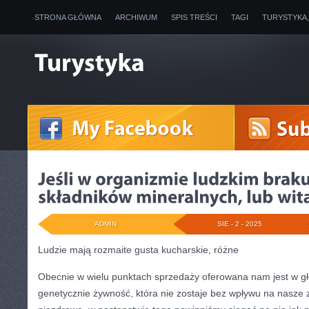
STRONA GŁÓWNA
ARCHIWUM
SPIS TREŚCI
TAGI
TURYSTYKA
ADMIN
SIE - 2 - 2025
Ludzie mają rozmaite gusta kucharskie, różne
Obecnie w wielu punktach sprzedaży oferowana nam jest w g
genetycznie żywność, która nie zostaje bez wpływu na nasze 