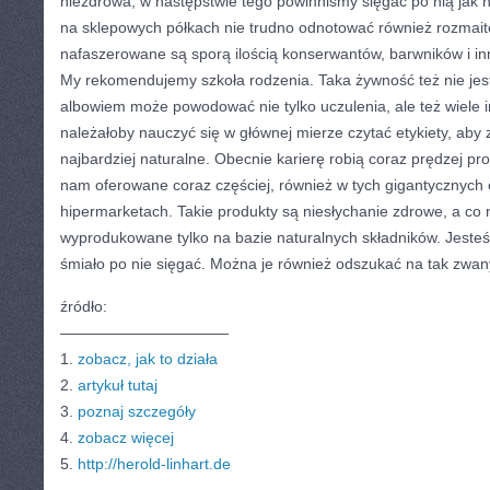
niezdrowa, w następstwie tego powinniśmy sięgać po nią jak n
na sklepowych półkach nie trudno odnotować również rozmaite
nafaszerowane są sporą ilością konserwantów, barwników i in
My rekomendujemy szkoła rodzenia. Taka żywność też nie jes
albowiem może powodować nie tylko uczulenia, ale też wiele 
należałoby nauczyć się w głównej mierze czytać etykiety, aby z
najbardziej naturalne. Obecnie karierę robią coraz prędzej pr
nam oferowane coraz częściej, również w tych gigantycznych 
hipermarketach. Takie produkty są niesłychanie zdrowe, a co 
wyprodukowane tylko na bazie naturalnych składników. Jesteś
śmiało po nie sięgać. Można je również odszukać na tak zwa
źródło:
———————————
1.
zobacz, jak to działa
2.
artykuł tutaj
3.
poznaj szczegóły
4.
zobacz więcej
5.
http://herold-linhart.de