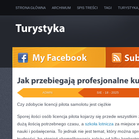
STRONA GŁÓWNA
ARCHIWUM
SPIS TREŚCI
TAGI
TURYSTYKA
ADMIN
SIE - 18 - 2025
Czy zdobycie licencji pilota samolotu jest ciężkie
Sporej ilości osób licencja pilota kojarzy się przede wszystki
dużą ilością potrzebnego czasu, a
szkoła lotnicza
za miejsce w
nauki i poświęcenia. To jednak nie jest temat, który można sp
trudności, bo stopień skomplikowania zależy od kilku konkret