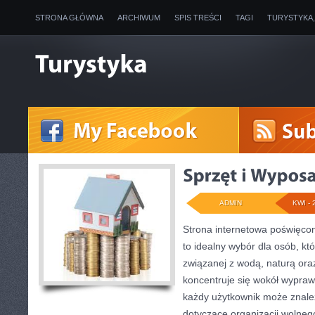
STRONA GŁÓWNA
ARCHIWUM
SPIS TREŚCI
TAGI
TURYSTYKA
ADMIN
KWI - 
Strona internetowa poświęc
to idealny wybór dla osób, któ
związanej z wodą, naturą or
koncentruje się wokół wypraw
każdy użytkownik może znale
dotyczące organizacji wolneg