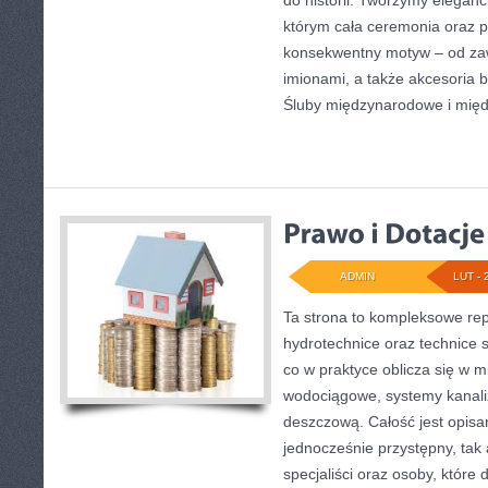
do historii. Tworzymy eleganck
którym cała ceremonia oraz p
konsekwentny motyw – od zaw
imionami, a także akcesoria b
Śluby międzynarodowe i międ
ADMIN
LUT - 
Ta strona to kompleksowe re
hydrotechnice oraz technice s
co w praktyce oblicza się w m
wodociągowe, systemy kanaliz
deszczową. Całość jest opisan
jednocześnie przystępny, tak 
specjaliści oraz osoby, które