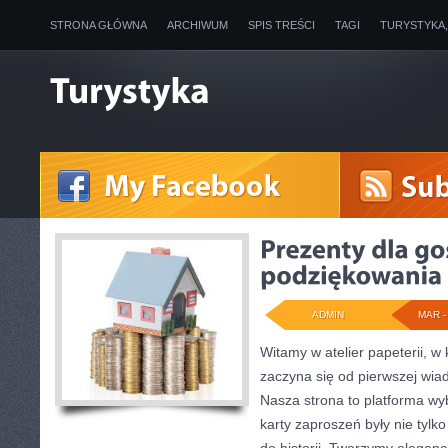
STRONA GŁÓWNA
ARCHIWUM
SPIS TREŚCI
TAGI
TURYSTYKA
ADMIN
MAR - 
Witamy w atelier papeterii, w
zaczyna się od pierwszej wia
Nasza strona to platforma wyb
karty zaproszeń były nie tylk