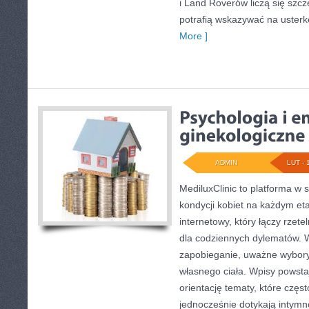
i Land Roverów liczą się szc
potrafią wskazywać na usterk
More ]
ADMIN
LUT - 
MediluxClinic to platforma w 
kondycji kobiet na każdym eta
internetowy, który łączy rzet
dla codziennych dylematów. W 
zapobieganie, uważne wybory
własnego ciała. Wpisy powstaj
orientację tematy, które częs
jednocześnie dotykają intymn