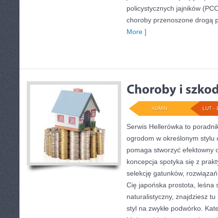
policystycznych jajników (PCO
choroby przenoszone drogą p
More ]
ADMIN
LUT - 
Serwis Hellerówka to poradn
ogrodom w określonym stylu 
pomaga stworzyć efektowny o
koncepcja spotyka się z prak
selekcję gatunków, rozwiązań 
Cię japońska prostota, leśna
naturalistyczny, znajdziesz tu
styl na zwykłe podwórko. Kat