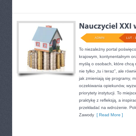
ADMIN
LUT - 
To niezależny portal poświęco
krajowym, kontynentalnym or
myślą o osobach, które chcą r
nie tylko „tu i teraz”, ale rów
jak zmieniają się programy, m
oczekiwania opiekunów, wyzw
priorytety instytucji. To miejs
praktykę z refleksją, a inspir
przekładać na wdrożenie. Po
Zawody
[ Read More ]