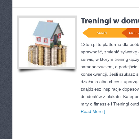
ADMIN
LUT - 
12ton.pl to platforma dla osó
sprawność, zmienić sylwetkę o
serwis, w którym trening łącz
samopoczuciem, a podejście d
konsekwencji. Jeśli szukasz
działania albo chcesz uporzą
znajdziesz inspiracje dopaso
do ideałów z plakatu. Kategor
mity o fitnessie i Treningi o
Read More ]