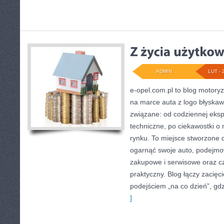
ADMIN
LUT - 
e-opel.com.pl to blog motoryz
na marce auta z logo błyskawi
związane: od codziennej ekspl
techniczne, po ciekawostki o
rynku. To miejsce stworzone 
ogarnąć swoje auto, podejmow
zakupowe i serwisowe oraz cz
praktyczny. Blog łączy zacię
podejściem „na co dzień”, gdzi
]