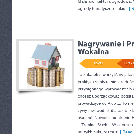
Mała architektura ogrodowa.
ogrody tematyczne: takie,
[ R
ADMIN
LUT - 
To zakątek stworzyliśmy jako
praktyka spotyka się z radośc
przystępnego wprowadzenia w
chcesz uporządkować podstawy
prowadzące od A do Z. To nie j
żywy przewodnik dla osób, kt
słuchać. Nowości na stronie H
– Trening Słuchu. W centrum 
muzyki: puls, praca z
[ Read 