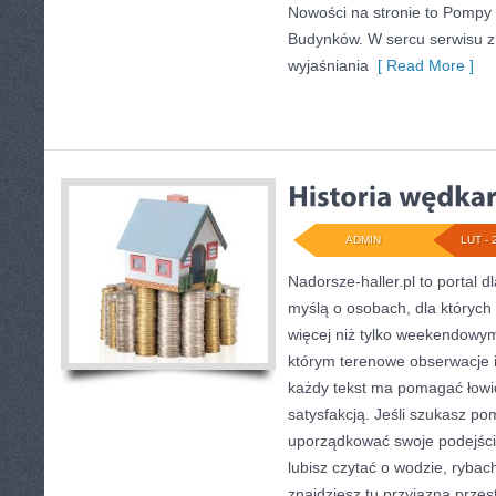
Nowości na stronie to Pompy 
Budynków. W sercu serwisu zn
wyjaśniania
[ Read More ]
ADMIN
LUT - 
Nadorsze-haller.pl to portal d
myślą o osobach, dla których
więcej niż tylko weekendowym
którym terenowe obserwacje 
każdy tekst ma pomagać łowić
satysfakcją. Jeśli szukasz p
uporządkować swoje podejście
lubisz czytać o wodzie, rybach
znajdziesz tu przyjazną prze