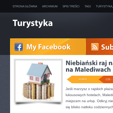
STRONA GŁÓWNA
ARCHIWUM
SPIS TREŚCI
TAGI
TURYSTYKA
ADMIN
CZE - 
Jeśli marzysz o rajskich plaż
luksusowych hotelach, Male
miejscem na urlop. Odkryj nie
się blisko natłoku codziennyc