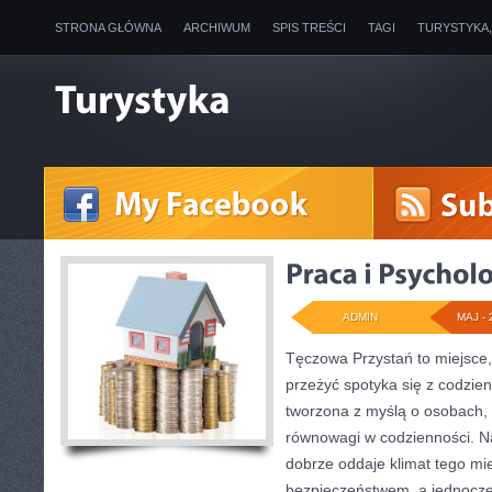
STRONA GŁÓWNA
ARCHIWUM
SPIS TREŚCI
TAGI
TURYSTYKA
ADMIN
MAJ - 
Tęczowa Przystań to miejsce,
przeżyć spotyka się z codzie
tworzona z myślą o osobach, 
równowagi w codzienności. 
dobrze oddaje klimat tego mie
bezpieczeństwem, a jednocze