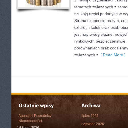
z myślą o czytelnikach, którz
tematach związanych z samoc
szukają treści podanych w czy
Strona skupia się na tym, co 
czterech kółek oraz osób obs
jest naprawdę ważne: nowych
rynkowych, bezpieczeństwie, e
porównaniach oraz codzienn
związanych z
[ Read More ]
Agencje i Pośrednicy
lipiec 2026
Nieruchomości
czerwiec 2026
14 lipca, 2026