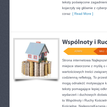
teksty poświęcone zagadnien
kojarzyły się głównie z cyber
coraz
[ Read More ]
ADMIN
MAJ - 
Strona internetowa Najlepsze
miejsce stworzone z myślą o 
wartościowych treści związany
codzienną refleksją. To przes
mogą odnaleźć motywujące ka
teksty pomagające lepiej od
wydarzeń i duchowych doświa
to Wspólnoty i Ruchy Kościel
Kościelne. NajlepszeKazania.