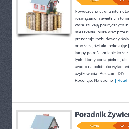
ADMIN
KWI - 
Nowoczesna strona internet
rozwiązaniom świetlnym to mi
które szukają praktycznych in
mieszkania, biura oraz przes
prezentuje rozbudowany świa
aranżacją światła, pokazując
lampy potrafią zmienić każde 
tych, którzy cenią piękno, al
uwagę na solidność wykonani
użytkowania. Polecam: DIY – 
Recenzje. Na stronie
[ Read 
ADMIN
KWI - 