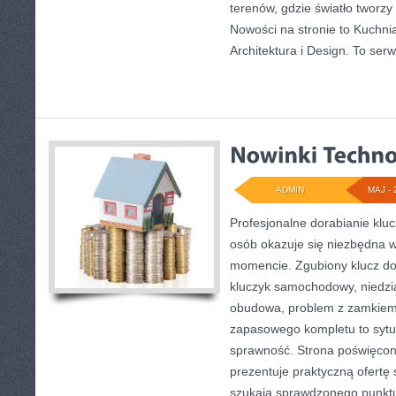
terenów, gdzie światło tworzy
Nowości na stronie to Kuchn
Architektura i Design. To serw
ADMIN
MAJ - 
Profesjonalne dorabianie klucz
osób okazuje się niezbędna 
momencie. Zgubiony klucz do
kluczyk samochodowy, niedział
obudowa, problem z zamkiem
zapasowego kompletu to sytuac
sprawność. Strona poświęcon
prezentuje praktyczną ofertę
szukają sprawdzonego punktu