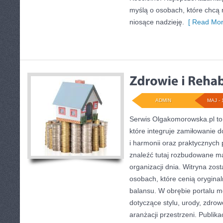
myślą o osobach, które chcą r
niosące nadzieję.
[ Read Mor
ADMIN
MAJ - 
Serwis Olgakomorowska.pl to
które integruje zamiłowanie d
i harmonii oraz praktycznyc
znaleźć tutaj rozbudowane mat
organizacji dnia. Witryna zos
osobach, które cenią oryginal
balansu. W obrębie portalu m
dotyczące stylu, urody, zdrow
aranżacji przestrzeni. Publik