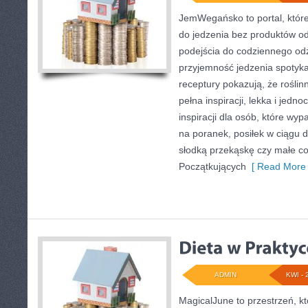
JemWegańsko to portal, które
do jedzenia bez produktów o
podejścia do codziennego odży
przyjemność jedzenia spotyka 
receptury pokazują, że rośli
pełna inspiracji, lekka i jedn
inspiracji dla osób, które wy
na poranek, posiłek w ciągu d
słodką przekąskę czy małe co
Początkujących
[ Read More 
ADMIN
KWI - 
MagicalJune to przestrzeń, k